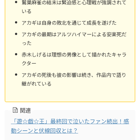
鷲巣麻雀の結末は緊迫感と心理戦が強調されて
いる
アカギは自身の敗北を通じて成長を遂げた
アカギの最期はアルツハイマーによる安楽死だ
った
赤木しげるは理想の男像として描かれたキャラ
クター
アカギの死後も彼の影響は続き、作品内で語り
継がれている
関連
「遊☆戯☆王」最終回で泣いたファン続出！感
動シーンと伏線回収とは？