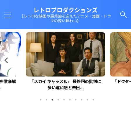
レトロプロダクションズ
【レトロな映画や最終回を迎えたアニメ・漫画・ドラ
マの深い味わい】
回を徹底解
『スカイ キャッスル』 最終回の批判に
『ドクタ
.
多い違和感と未回...