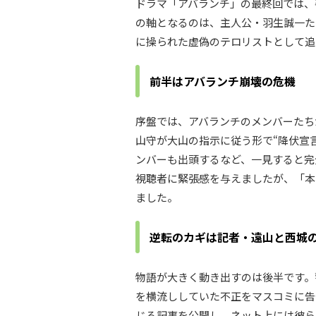
ドラマ「アバランチ」の最終回では、
の軸となるのは、主人公・羽生誠一た
に操られた虚偽のテロリストとして追
前半はアバランチ崩壊の危機
序盤では、アバランチのメンバーたち
山守が大山の指示に従う形で“降伏宣
ンバーも出頭するなど、一見すると完
視聴者に緊張感を与えましたが、「本
ました。
逆転のカギは記者・遠山と西城
物語が大きく動き出すのは後半です。
を横流ししていた不正をマスコミに告
じる記事を公開し、ネット上には彼ら