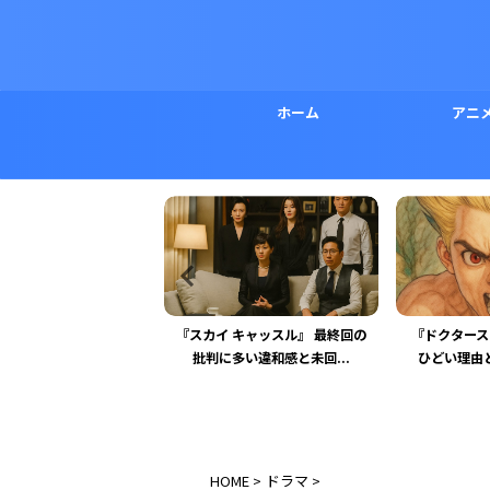
ホーム
アニ
ロック 2期』最終回を徹
『スカイ キャッスル』 最終回の
『ドクタース
！見どころと今後...
批判に多い違和感と未回...
ひどい理由と
HOME
>
ドラマ
>