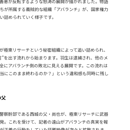
善悪が反転するような怒涛の展開が描かれました。物語
ちが所属する義賊的な組織「アバランチ」が、国家権力
い詰められていく様子です。
が極東リサーチという秘密組織によって追い詰められ、
言”を出す流れから始まります。羽生は逮捕され、他のメ
全にアバランチ側の敗北に見える展開です。この流れは
当にこのまま終わるのか？」という違和感も同時に残し
の父
警察幹部である西城の父・尚也が、極東リサーチに武器
発。これを受けて、記者の遠山がアバランチの真実を報
が正義の行動をしていた証拠映像が次々と拡散されま