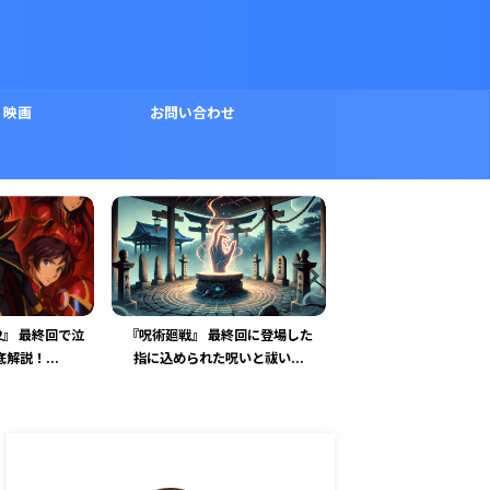
映画
お問い合わせ
2』 最終回で泣
『呪術廻戦』 最終回に登場した
「特捜 9シーズン7最
解説！...
指に込められた呪いと祓い...
は誰？未解決の謎と伏