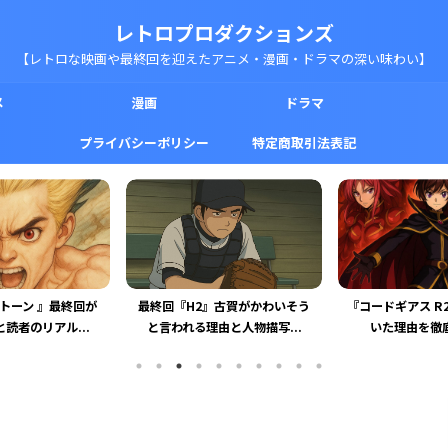
レトロプロダクションズ
【レトロな映画や最終回を迎えたアニメ・漫画・ドラマの深い味わい】
メ
漫画
ドラマ
プライバシーポリシー
特定商取引法表記
トーン 』最終回が
最終回『H2』古賀がかわいそう
『コードギアス R
読者のリアル...
と言われる理由と人物描写...
いた理由を徹底