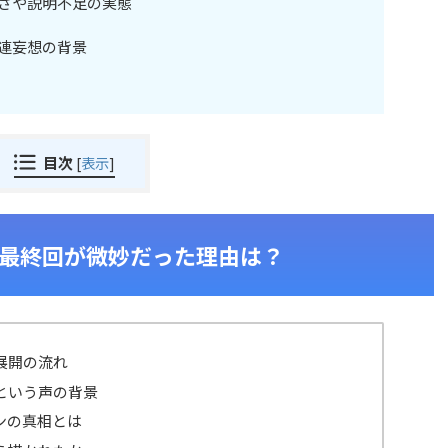
さや説明不足の実態
連妄想の背景
目次
[
表示
]
最終回が微妙だった理由は？
展開の流れ
という声の背景
ンの真相とは