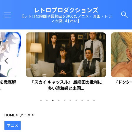
レトロプロダクションズ
【レトロな映画や最終回を迎えたアニメ・漫画・ドラ
マの深い味わい】
回を徹底解
『スカイ キャッスル』 最終回の批判に
『ドクタ
.
多い違和感と未回...
HOME
>
アニメ
>
アニメ