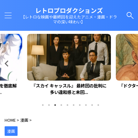
レトロプロダクションズ
【レトロな映画や最終回を迎えたアニメ・漫画・ドラ
マの深い味わい】
回を徹底解
『スカイ キャッスル』 最終回の批判に
『ドクタ
.
多い違和感と未回...
HOME
>
漫画
>
漫画