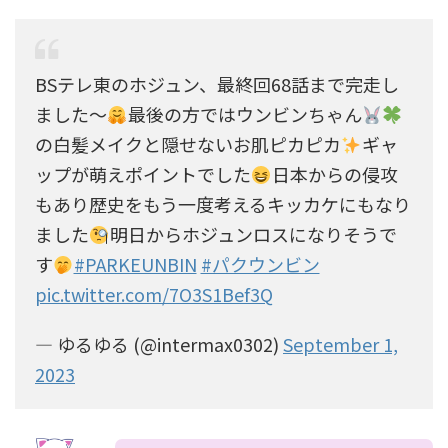
BSテレ東のホジュン、最終回68話まで完走し
ました〜
最後の方ではウンビンちゃん
の白髪メイクと隠せないお肌ピカピカ
ギャ
ップが萌えポイントでした
日本からの侵攻
もあり歴史をもう一度考えるキッカケにもなり
ました
明日からホジュンロスになりそうで
す
#PARKEUNBIN
#パクウンビン
pic.twitter.com/7O3S1Bef3Q
— ゆるゆる (@intermax0302)
September 1,
2023