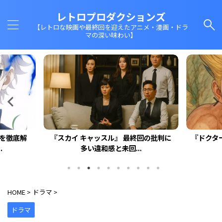
レトロプロダクションズ
【レトロな映画や最終回を迎えたアニメ・漫画・ドラ
マの深い味わい】
回を徹底解
『スカイ キャッスル』 最終回の批判に
『ドクタ
.
多い違和感と未回...
HOME
>
ドラマ
>
ドラマ