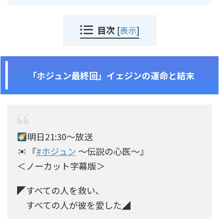
目次
[
表示
]
「ホジュン最終回」イェジンの運命と結末
明日21:30～放送
『
#ホジュン
～伝説の心医～』
＜ノーカット字幕版＞
◤すべての人を救い、
すべての人が彼を愛した◢