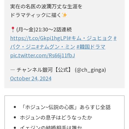
実在の名医の波瀾万丈な生涯を
ドラマティックに描く
(月～金)21:30～2話連続
https://t.co/Gkpi1hgLPl
#キム・ジュヒョク
#
パク・ジニ
#ナムグン・ミン
#韓国ドラマ
pic.twitter.com/Rs66j11fbJ
— チャンネル銀河【公式】 (@ch_ginga)
October 24, 2024
「ホジュン~伝説の心医」あらすじ全話
ホジュンの息子はどうなったか
イェジンの結婚相手は誰か