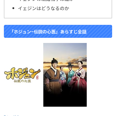
イェジンはどうなるのか
「ホジュン~伝説の心医」あらすじ全話