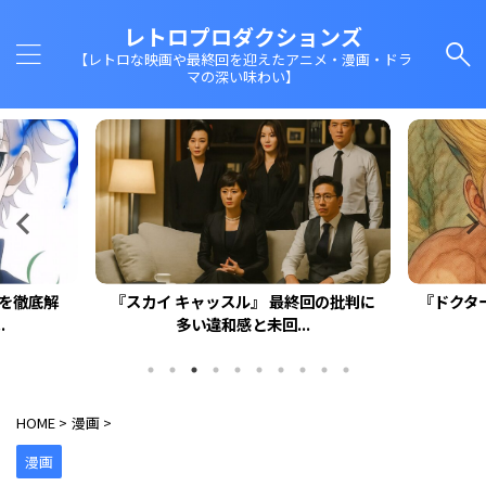
レトロプロダクションズ
【レトロな映画や最終回を迎えたアニメ・漫画・ドラ
マの深い味わい】
回の批判に
『ドクターストーン 』最終回がひどい理
最終回『
由と読者のリアル...
HOME
>
漫画
>
漫画