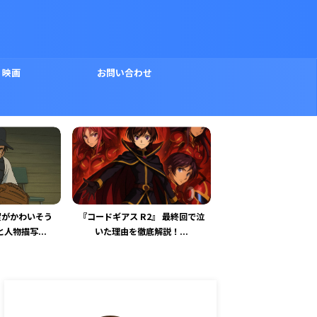
映画
お問い合わせ
2』 最終回で泣
『呪術廻戦』 最終回に登場した
「特捜 9シーズン7最
解説！...
指に込められた呪いと祓い...
は誰？未解決の謎と伏