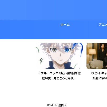
ホーム
アニ
ロック 2期』最終回を徹
『スカイ キャッスル』 最終回の
『ドクタース
！見どころと今後...
批判に多い違和感と未回...
ひどい理由と
HOME
>
漫画
>