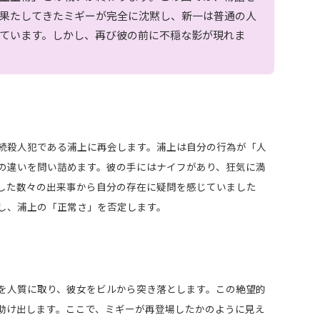
果たしてきたミギーが完全に沈黙し、新一は普通の人
ています。しかし、再び彼の前に不穏な影が現れま
続殺人犯である浦上に再会します。浦上は自分の行為が「人
の違いを問い詰めます。彼の手にはナイフがあり、狂気に満
した数々の出来事から自分の存在に疑問を感じていました
し、浦上の「正常さ」を否定します。
を人質に取り、彼女をビルから突き落とします。この絶望的
助け出します。ここで、ミギーが再登場したかのように見え