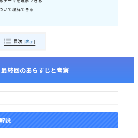
るテーマを理解できる
ついて理解できる
目次
[
表示
]
」最終回のあらすじと考察
解説