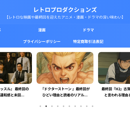
レトロプロダクションズ
【レトロな映画や最終回を迎えたアニメ・漫画・ドラマの深い味わい】
メ
漫画
ドラマ
プライバシーポリシー
特定商取引法表記
トーン 』最終回が
最終回『H2』古賀がかわいそう
『コードギアス R
読者のリアル...
と言われる理由と人物描写...
いた理由を徹底