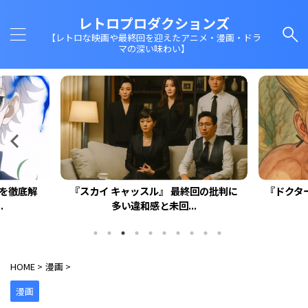
レトロプロダクションズ
【レトロな映画や最終回を迎えたアニメ・漫画・ドラ
マの深い味わい】
回を徹底解
『スカイ キャッスル』 最終回の批判に
『ドクタ
.
多い違和感と未回...
HOME
>
漫画
>
漫画