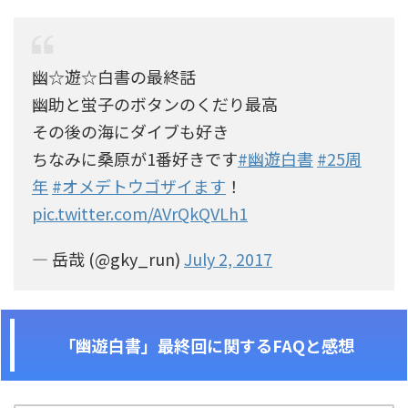
幽☆遊☆白書の最終話
幽助と蛍子のボタンのくだり最高
その後の海にダイブも好き
ちなみに桑原が1番好きです
#幽遊白書
#25周
年
#オメデトウゴザイます
！
pic.twitter.com/AVrQkQVLh1
— 岳哉 (@gky_run)
July 2, 2017
「幽遊白書」最終回に関するFAQと感想