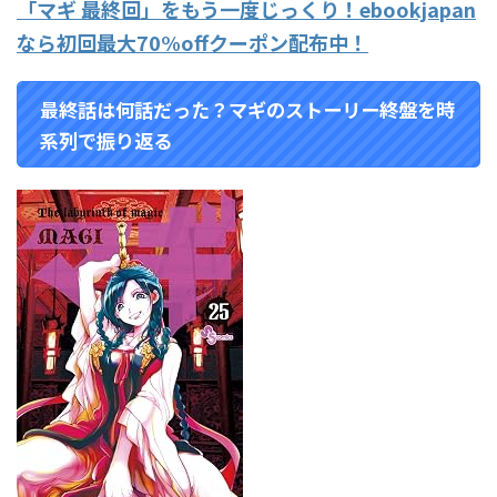
「マギ
最終回」をもう一度じっくり！
ebookjapan
なら初回最大
70%off
クーポン配布中！
最終話は何話だった？マギのストーリー終盤を時
系列で振り返る