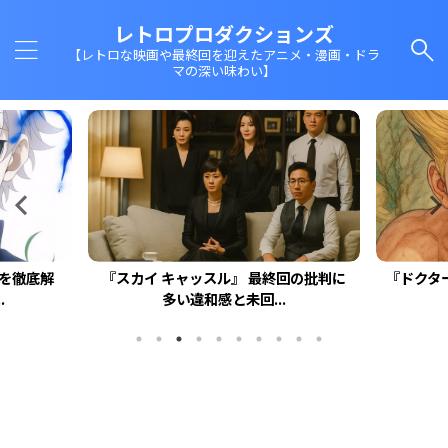
レトロプロダクションズ
【レトロな映画や最終回を迎えたアニメ・漫画・ドラ
マの深い味わい】
回を徹底解
『スカイ キャッスル』 最終回の批判に
『ドクタ
.
多い違和感と未回...