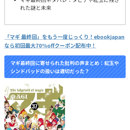
れた謎と未来
「マギ
最終回」をもう一度じっくり！
ebookjapan
なら初回最大
70%off
クーポン配布中！
マギ最終回に寄せられた批判の声まとめ：紅玉や
シンドバッドの扱いは適切だった？