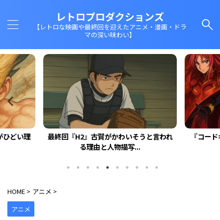
レトロプロダクションズ
【レトロな映画や最終回を迎えたアニメ・漫画・ドラ
マの深い味わい】
がひどい理
最終回『H2』古賀がかわいそうと言われ
『コード
る理由と人物描写...
HOME
>
アニメ
>
アニメ