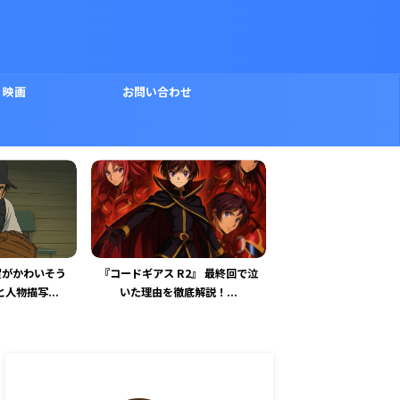
映画
お問い合わせ
2』 最終回で泣
『呪術廻戦』 最終回に登場した
「特捜 9シーズン7最
解説！...
指に込められた呪いと祓い...
は誰？未解決の謎と伏