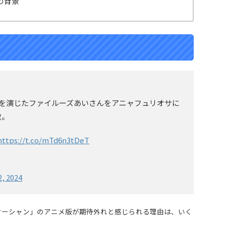
の背景
声を演じたファイルーズあいさんをアニャフュリオサに
敵。
https://t.co/mTd6n3tDeT
, 2024
オーシャン」のアニメ版が期待外れと感じられる理由は、いく