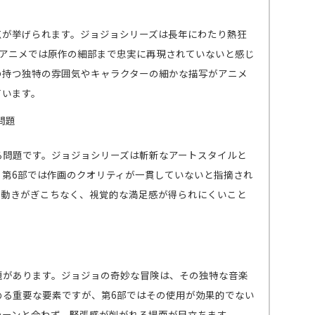
点が挙げられます。ジョジョシリーズは長年にわたり熱狂
部アニメでは原作の細部まで忠実に再現されていないと感じ
の持つ独特の雰囲気やキャラクターの細かな描写がアニメ
ています。
問題
る問題です。ジョジョシリーズは斬新なアートスタイルと
、第6部では作画のクオリティが一貫していないと指摘され
の動きがぎこちなく、視覚的な満足感が得られにくいこと
。
題があります。ジョジョの奇妙な冒険は、その独特な音楽
める重要な要素ですが、第6部ではその使用が効果的でない
シーンと合わず、緊張感が削がれる場面が目立ちます。