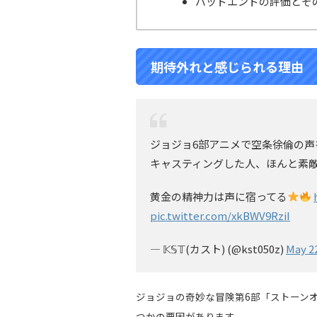
バッドエンドの評価とそ
期待外れと感じられる理由
ジョジョ6部アニメで空条徐倫の
キャスティングした人、ほんと素
黄金の精神力は声に宿ってる
pic.twitter.com/xkBWV9RziI
— 𝕂𝕊𝕋(カスト) (@kst050z)
May 22
ジョジョの奇妙な冒険第6部「ストーン
つかの要因があります。