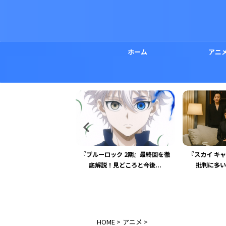
ホーム
アニ
ロック 2期』最終回を徹
『スカイ キャッスル』 最終回の
『ドクタース
！見どころと今後...
批判に多い違和感と未回...
ひどい理由と
HOME
>
アニメ
>