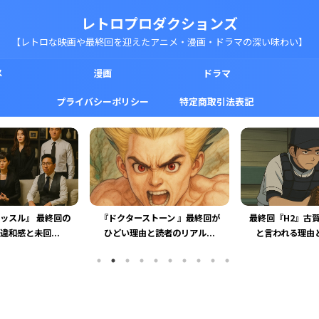
レトロプロダクションズ
【レトロな映画や最終回を迎えたアニメ・漫画・ドラマの深い味わい】
メ
漫画
ドラマ
プライバシーポリシー
特定商取引法表記
トーン 』最終回が
最終回『H2』古賀がかわいそう
『コードギアス R
読者のリアル...
と言われる理由と人物描写...
いた理由を徹底