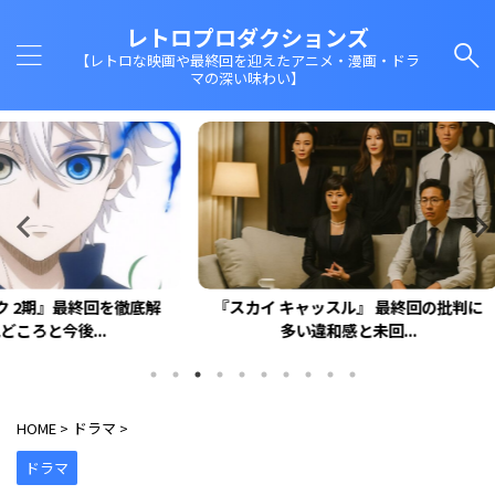
レトロプロダクションズ
【レトロな映画や最終回を迎えたアニメ・漫画・ドラ
マの深い味わい】
回を徹底解
『スカイ キャッスル』 最終回の批判に
『ドクタ
.
多い違和感と未回...
HOME
>
ドラマ
>
ドラマ