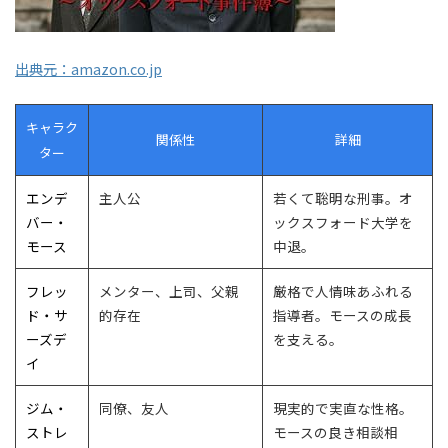
出典元：amazon.co.jp
キャラク
関係性
詳細
ター
エンデ
主人公
若くて聡明な刑事。オ
バー・
ックスフォード大学を
モース
中退。
フレッ
メンター、上司、父親
厳格で人情味あふれる
ド・サ
的存在
指導者。モースの成長
ーズデ
を支える。
イ
ジム・
同僚、友人
現実的で実直な性格。
ストレ
モースの良き相談相