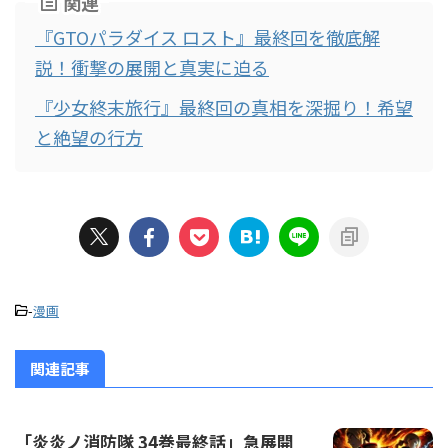
関連
『GTOパラダイス ロスト』最終回を徹底解
説！衝撃の展開と真実に迫る
『少女終末旅行』最終回の真相を深掘り！希望
と絶望の行方
-
漫画
関連記事
「炎炎ノ消防隊 34巻最終話」急展開