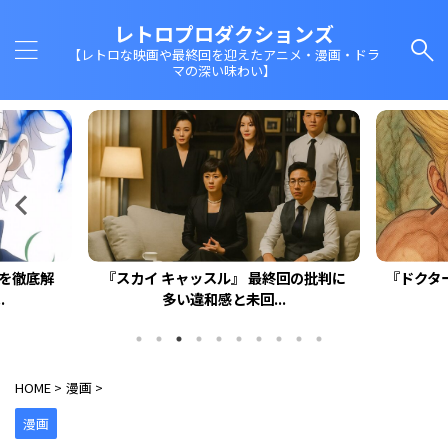
レトロプロダクションズ
【レトロな映画や最終回を迎えたアニメ・漫画・ドラ
マの深い味わい】
回を徹底解
『スカイ キャッスル』 最終回の批判に
『ドクタ
.
多い違和感と未回...
HOME
>
漫画
>
漫画