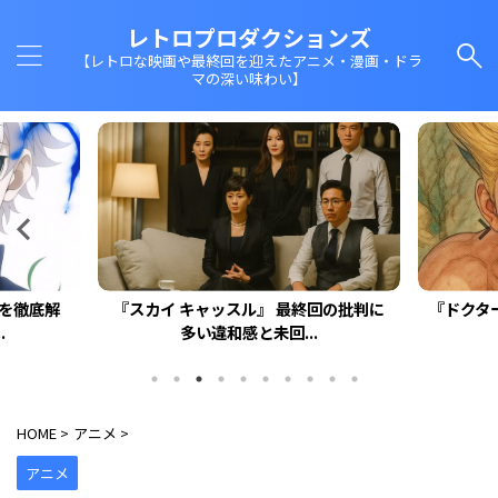
レトロプロダクションズ
【レトロな映画や最終回を迎えたアニメ・漫画・ドラ
マの深い味わい】
回を徹底解
『スカイ キャッスル』 最終回の批判に
『ドクタ
.
多い違和感と未回...
HOME
>
アニメ
>
アニメ