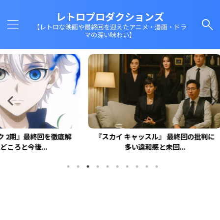
レトロプロダクションズ
【レトロな映画や最終回を迎えたアニメ・漫画・ドラ
マの深い味わい】
回を徹底解
『スカイ キャッスル』 最終回の批判に
『ドクタ
.
多い違和感と未回...