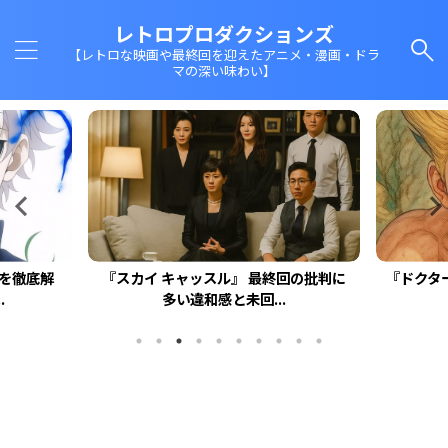
レトロプロダクションズ
【レトロな映画や最終回を迎えたアニメ・漫画・ドラ
マの深い味わい】
回を徹底解
『スカイ キャッスル』 最終回の批判に
『ドクタ
.
多い違和感と未回...